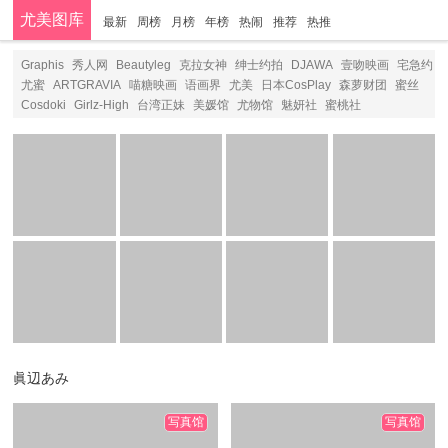
尤美图库
最新
周榜
月榜
年榜
热闹
推荐
热推
分类
Graphis
秀人网
Beautyleg
克拉女神
绅士约拍
DJAWA
壹吻映画
宅急约
尤蜜
ARTGRAVIA
喵糖映画
语画界
尤美
日本CosPlay
森萝财团
蜜丝
Cosdoki
Girlz-High
台湾正妹
美媛馆
尤物馆
魅妍社
蜜桃社
眞辺あみ
写真馆
写真馆