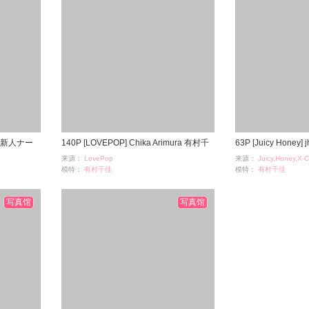
 - 新人ナー
140P [LOVEPOP] Chika Arimura 有村千
63P [Juicy Hone
来源：
LovePop
来源：
Juicy,Honey,X-C
佳 content complete BOX - PPV
梨香
模特：
有村千佳
模特：
有村千佳
浏览：
25006
浏览：
1173
时间：
12-06
时间：
11-24
写真馆
写真馆