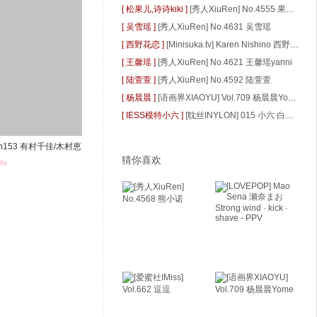
[ 松果儿,诗诗kiki ]
[秀人XiuRen] No.4555 果儿Victoria&@诗诗kiki
[ 吴雪瑶 ]
[秀人XiuRen] No.4631 吴雪瑶
[ 西野花恋 ]
[Minisuka.tv] Karen Nishino 西野花恋 - Limited Gallery 03
[ 王馨瑶 ]
[秀人XiuRen] No.4621 王馨瑶yanni
[ 陆萱萱 ]
[秀人XiuRen] No.4592 陆萱萱
[ 杨晨晨 ]
[语画界XIAOYU] Vol.709 杨晨晨Yome
[ IESS模特小六 ]
[耽丝INYLON] 015 小六 白摇椅
y] jh153 有村千佳/木村恵
猜你喜欢
ity