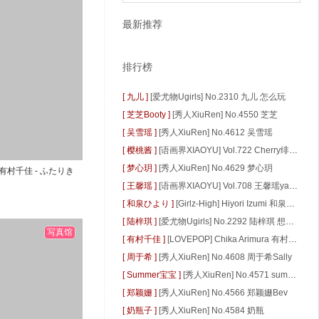
最新推荐
排行榜
[ 九儿 ]
[爱尤物Ugirls] No.2310 九儿 怎么玩
[ 芝芝Booty ]
[秀人XiuRen] No.4550 芝芝
[ 吴雪瑶 ]
[秀人XiuRen] No.4612 吴雪瑶
[ 樱桃酱 ]
[语画界XIAOYU] Vol.722 Cherry绯月樱
[ 梦心玥 ]
[秀人XiuRen] No.4629 梦心玥
ura 有村千佳 - ふたりき
[ 王馨瑶 ]
[语画界XIAOYU] Vol.708 王馨瑶yanni
[ 和泉ひより ]
[Girlz-High] Hiyori Izumi 和泉ひより #g034 Gravure Gallery 01
[ 陆梓琪 ]
[爱尤物Ugirls] No.2292 陆梓琪 想你时
写真馆
[ 有村千佳 ]
[LOVEPOP] Chika Arimura 有村千佳 content complete BOX - PPV
[ 周于希 ]
[秀人XiuRen] No.4608 周于希Sally
[ Summer宝宝 ]
[秀人XiuRen] No.4571 summer宝宝
[ 郑颖姗 ]
[秀人XiuRen] No.4566 郑颖姗Bev
[ 奶瓶子 ]
[秀人XiuRen] No.4584 奶瓶