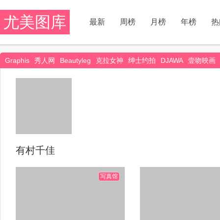
尤美图库
最新
周榜
月榜
年榜
热
Graphis
秀人网
Beautyleg
克拉女神
绅士约拍
DJAWA
壹吻映画
蜜桃社
有村千佳
写真馆