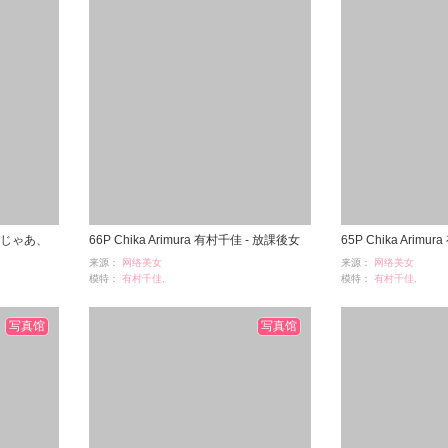
 - じゃあ、
66P Chika Arimura 有村千佳 - 放課後女
65P Chika Arim
来源：
网络美女
来源：
网络美女
学院
り深夜残業
模特：
有村千佳,
模特：
有村千佳,
浏览：
907
浏览：
1004
时间：
05-12
时间：
05-12
写真馆
写真馆