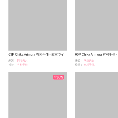
63P Chika Arimura 有村千佳 - 教室でイ
60P Chika Arimura 有村千佳
来源：
网络美女
来源：
网络美女
ケナイコト
スはいやらし系
模特：
有村千佳,
模特：
有村千佳,
浏览：
756
浏览：
349
时间：
05-12
时间：
05-12
写真馆