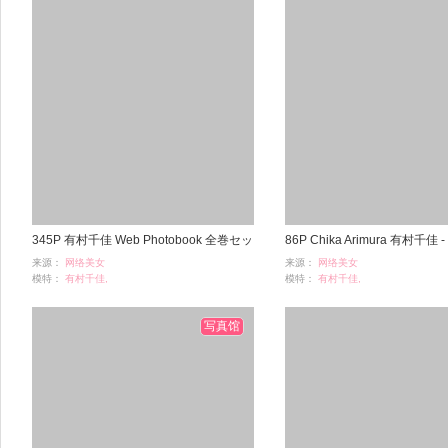
345P 有村千佳 Web Photobook 全巻セッ
86P Chika Arimura 有村千佳
来源：
网络美女
来源：
网络美女
ト
いつヤるの
模特：
有村千佳,
模特：
有村千佳,
浏览：
2111
浏览：
659
时间：
10-21
时间：
05-12
写真馆