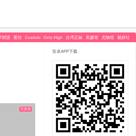
萝财团
蜜丝
Cosdoki
Girlz-High
台湾正妹
美媛馆
尤物馆
魅妍社
安卓APP下载
写真馆