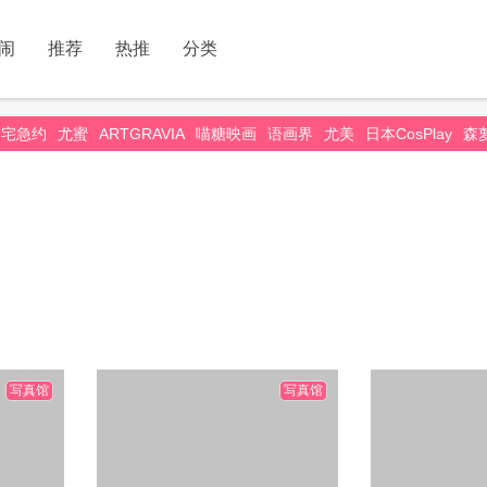
闹
推荐
热推
分类
宅急约
尤蜜
ARTGRAVIA
喵糖映画
语画界
尤美
日本CosPlay
森
写真馆
写真馆