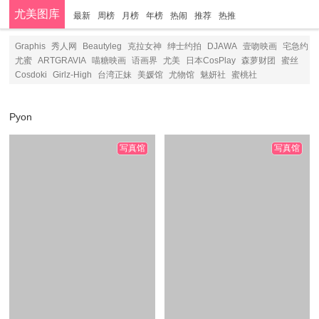
尤美图库
最新
周榜
月榜
年榜
热闹
推荐
热推
分类
Graphis
秀人网
Beautyleg
克拉女神
绅士约拍
DJAWA
壹吻映画
宅急约
尤蜜
ARTGRAVIA
喵糖映画
语画界
尤美
日本CosPlay
森萝财团
蜜丝
Cosdoki
Girlz-High
台湾正妹
美媛馆
尤物馆
魅妍社
蜜桃社
Pyon
写真馆
写真馆