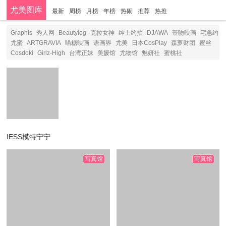
尤美图库
最新
周榜
月榜
年榜
热闹
推荐
热推
分类
Graphis
秀人网
Beautyleg
克拉女神
绅士约拍
DJAWA
壹吻映画
宅急约
尤蜜
ARTGRAVIA
喵糖映画
语画界
尤美
日本CosPlay
森萝财团
蜜丝
Cosdoki
Girlz-High
台湾正妹
美媛馆
尤物馆
魅妍社
蜜桃社
IESS模特宁宁
写真馆
写真馆