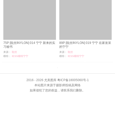
75P [耽丝INYLON] 014 宁宁 新来的实
89P [耽丝INYLON] 019 宁宁 在家发呆
习秘书
的宁宁
来源：
耽丝
来源：
耽丝
模特：
IESS模特宁宁
模特：
IESS模特宁宁
浏览：
424
浏览：
2585
时间：
11-24
时间：
11-24
2016 - 2026 尤美图库 粤ICP备18005060号-1
本站图片来源于摄影师投稿及网络
如果侵犯了您的权益，请联系我们删除。