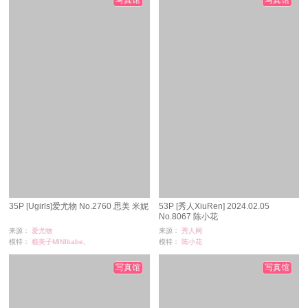
写真馆
写真馆
35P [Ugirls]爱尤物 No.2760 思美 米妮
53P [秀人XiuRen] 2024.02.05
No.8067 陈小花
来源：
爱尤物
来源：
秀人网
模特：
糯美子MINIbabe,
模特：
陈小花
浏览：
6
浏览：
205
时间：
08-26
时间：
08-26
写真馆
写真馆