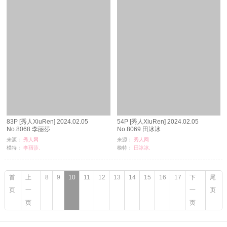
83P [秀人XiuRen] 2024.02.05
54P [秀人XiuRen] 2024.02.05
No.8068 李丽莎
No.8069 田冰冰
来源：
秀人网
来源：
秀人网
模特：
李丽莎,
模特：
田冰冰,
浏览：
71
浏览：
52
时间：
08-26
时间：
08-26
首
上
8
9
10
11
12
13
14
15
16
17
下
尾
页
一
一
页
页
页