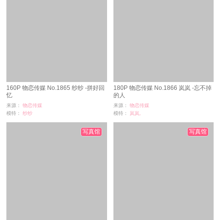
160P 物恋传媒 No.1865 纱纱 -拼好回
180P 物恋传媒 No.1866 岚岚 -忘不掉
忆
的人
来源：
物恋传媒
来源：
物恋传媒
模特：
纱纱
模特：
岚岚,
浏览：
8
浏览：
15
时间：
08-29
时间：
08-28
写真馆
写真馆