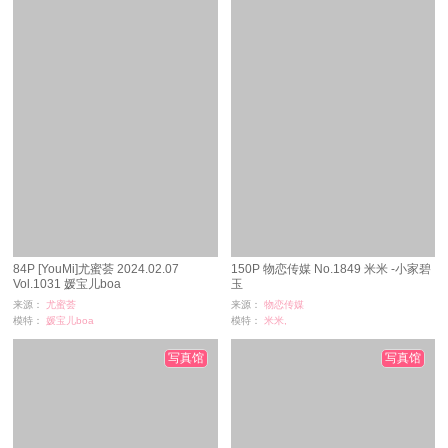
84P [YouMi]尤蜜荟 2024.02.07
150P 物恋传媒 No.1849 米米 -小家碧
Vol.1031 媛宝儿boa
玉
来源：
尤蜜荟
来源：
物恋传媒
模特：
媛宝儿boa
模特：
米米,
浏览：
27
浏览：
8
时间：
08-28
时间：
08-27
写真馆
写真馆