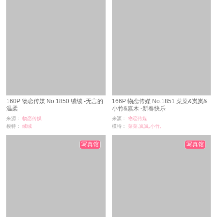
160P 物恋传媒 No.1850 绒绒 -无言的
166P 物恋传媒 No.1851 菜菜&岚岚&
温柔
小竹&嘉木 -新春快乐
来源：
物恋传媒
来源：
物恋传媒
模特：
绒绒
模特：
菜菜,岚岚,小竹,
浏览：
20
浏览：
4
时间：
08-27
时间：
08-27
写真馆
写真馆