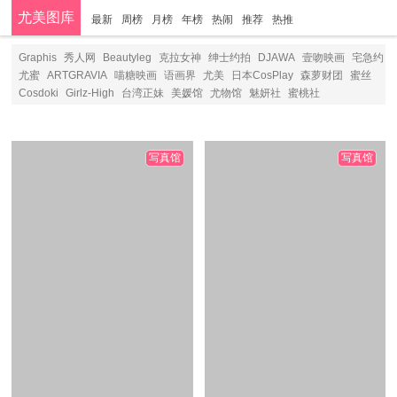
尤美图库
最新
周榜
月榜
年榜
热闹
推荐
热推
分类
Graphis
秀人网
Beautyleg
克拉女神
绅士约拍
DJAWA
壹吻映画
宅急约
尤蜜
ARTGRAVIA
喵糖映画
语画界
尤美
日本CosPlay
森萝财团
蜜丝
Cosdoki
Girlz-High
台湾正妹
美媛馆
尤物馆
魅妍社
蜜桃社
写真馆
写真馆