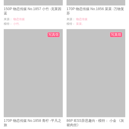
150P 物恋传媒 No.1857 小竹 -克莱因
170P 物恋传媒 No.1856 菜菜 -万物复
蓝
苏
来源：
物恋传媒
来源：
物恋传媒
模特：
小竹,
模特：
菜菜,
浏览：
0
浏览：
73
时间：
08-27
时间：
08-27
写真馆
写真馆
170P 物恋传媒 No.1858 青柠 -平凡之
86P IESS异思趣向 - 模特： 小金 《灰
旅
裙肉丝》