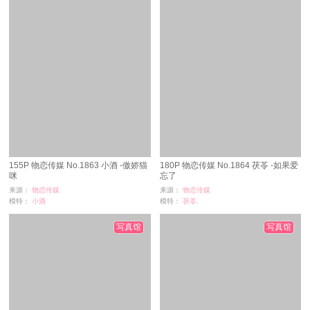
155P 物恋传媒 No.1863 小酒 -傲娇猫
180P 物恋传媒 No.1864 茯苓 -如果爱
咪
忘了
来源：
物恋传媒
来源：
物恋传媒
模特：
小酒
模特：
茯苓,
浏览：
10
浏览：
95
时间：
08-29
时间：
08-29
写真馆
写真馆