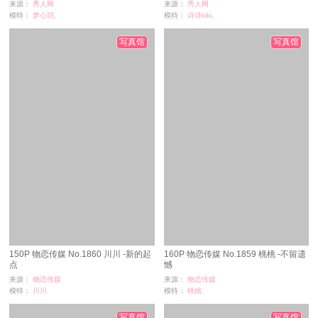
来源：
秀人网
来源：
秀人网
模特：
梦心玥,
模特：
诗诗kiki,
浏览：
10
浏览：
51
时间：
08-29
时间：
08-29
写真馆
写真馆
150P 物恋传媒 No.1860 川川 -新的起
160P 物恋传媒 No.1859 桃桃 -不留遗
点
憾
来源：
物恋传媒
来源：
物恋传媒
模特：
川川
模特：
桃桃
浏览：
9
浏览：
24
时间：
08-29
时间：
08-29
写真馆
写真馆