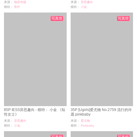
来源：
物恋传媒
来源：
异思趣向
模特：
青柠
模特：
小金,
浏览：
1
浏览：
0
时间：
08-27
时间：
08-27
写真馆
写真馆
85P IESS异思趣向 - 模特： 小金 《知
35P [Ugirls]爱尤物 No.2759 流行的许
性女士》
愿 pinkbaby
来源：
异思趣向
来源：
爱尤物
模特：
小金,
模特：
Pinkbaby,
浏览：
0
浏览：
8
时间：
08-27
时间：
08-26