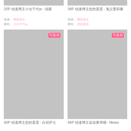
25P 动漫博主小仓千代w - 浅紫
39P 动漫博主您的蛋蛋 - 鬼父爱莉酱
来源：
网络美女
来源：
网络美女
模特：
小仓千代w,
模特：
您的蛋蛋,
浏览：
50
浏览：
7
时间：
07-02
时间：
07-02
写真馆
写真馆
40P 动漫博主您的蛋蛋 - 白丝护士
46P 动漫博主柒柒要乖哦 - Mewo