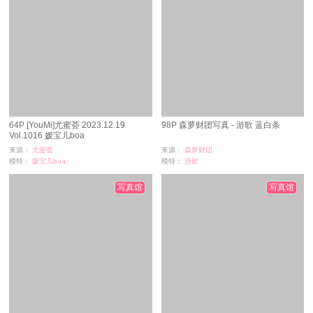
64P [YouMi]尤蜜荟 2023.12.19
98P 森萝财团写真 - 游歌 蓝白条
Vol.1016 媛宝儿boa
来源：
尤蜜荟
来源：
森萝财团
模特：
媛宝儿boa
模特：
游歌
浏览：
21
浏览：
652
时间：
07-05
时间：
07-05
写真馆
写真馆