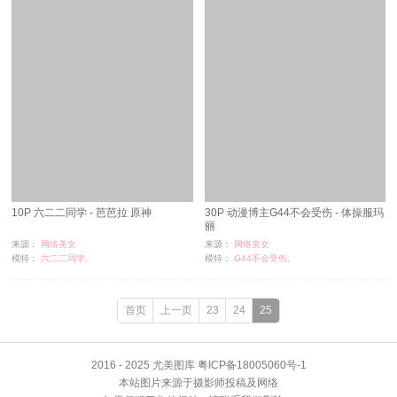
10P 六二二同学 - 芭芭拉 原神
30P 动漫博主G44不会受伤 - 体操服玛
丽
来源：
网络美女
来源：
网络美女
模特：
六二二同学,
模特：
G44不会受伤,
浏览：
2
浏览：
18
时间：
07-01
时间：
07-01
首页
上一页
23
24
25
2016 - 2025 尤美图库 粤ICP备18005060号-1
本站图片来源于摄影师投稿及网络