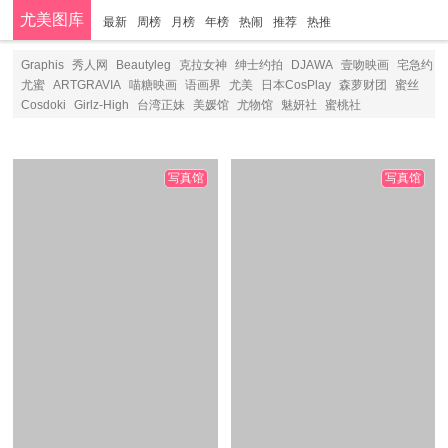
尤美图库
最新
周榜
月榜
年榜
热闹
推荐
热推
分类
Graphis
秀人网
Beautyleg
克拉女神
绅士约拍
DJAWA
壹吻映画
宅急约
尤蜜
ARTGRAVIA
喵糖映画
语画界
尤美
日本CosPlay
森萝财团
蜜丝
Cosdoki
Girlz-High
台湾正妹
美媛馆
尤物馆
魅妍社
蜜桃社
写真馆
写真馆