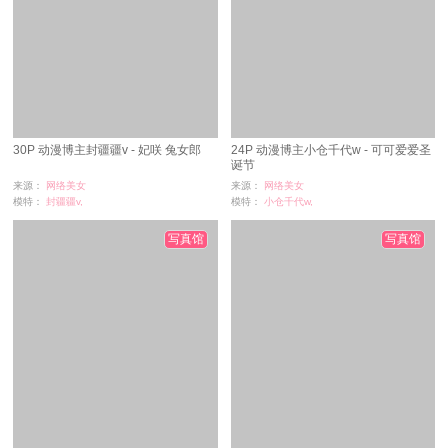
30P 动漫博主封疆疆v - 妃咲 兔女郎
24P 动漫博主小仓千代w - 可可爱爱圣
诞节
来源：
网络美女
来源：
网络美女
模特：
封疆疆v,
模特：
小仓千代w,
浏览：
3
浏览：
0
时间：
07-02
时间：
07-02
写真馆
写真馆