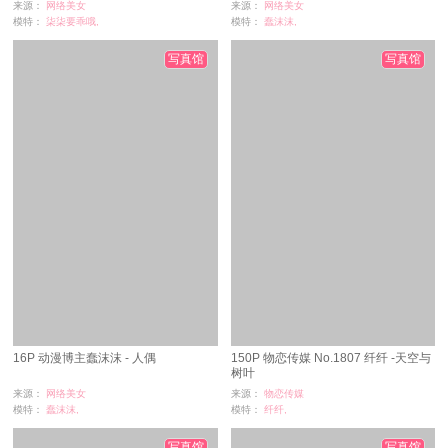
来源：
网络美女
来源：
网络美女
模特：
柒柒要乖哦,
模特：
蠢沫沫,
浏览：
5
浏览：
0
时间：
07-06
时间：
07-06
写真馆
写真馆
16P 动漫博主蠢沫沫 - 人偶
150P 物恋传媒 No.1807 纤纤 -天空与
树叶
来源：
网络美女
来源：
物恋传媒
模特：
蠢沫沫,
模特：
纤纤,
浏览：
5
浏览：
5
时间：
07-06
时间：
07-05
写真馆
写真馆