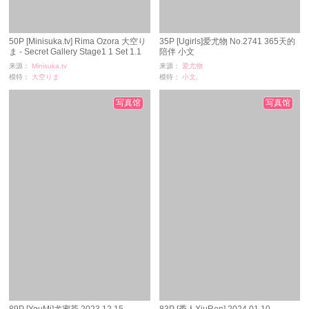
50P [Minisuka.tv] Rima Ozora 大空り
35P [Ugirls]爱尤物 No.2741 365天的
ま - Secret Gallery Stage1 1 Set 1.1
陪伴 小文
来源：
Minisuka.tv
来源：
爱尤物
模特：
大空りま
模特：
小文,
浏览：
185
浏览：
14
时间：
07-04
时间：
07-04
写真馆
写真馆