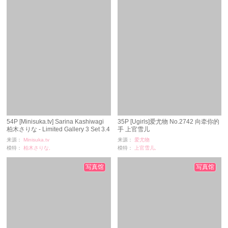
54P [Minisuka.tv] Sarina Kashiwagi
35P [Ugirls]爱尤物 No.2742 向牵你的
柏木さりな - Limited Gallery 3 Set 3.4
手 上官雪儿
来源：
Minisuka.tv
来源：
爱尤物
模特：
柏木さりな,
模特：
上官雪儿,
浏览：
112
浏览：
64
时间：
07-05
时间：
07-05
写真馆
写真馆