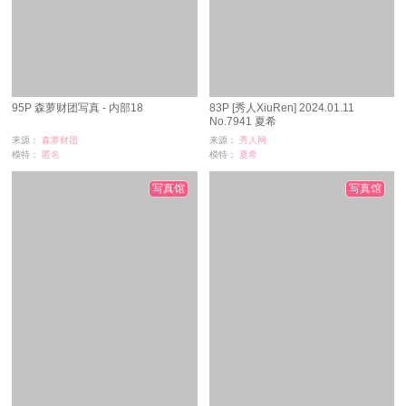
95P 森萝财团写真 - 内部18
83P [秀人XiuRen] 2024.01.11
No.7941 夏希
来源：
森萝财团
来源：
秀人网
模特：
匿名
模特：
夏希
浏览：
577
浏览：
190
时间：
07-05
时间：
07-05
写真馆
写真馆